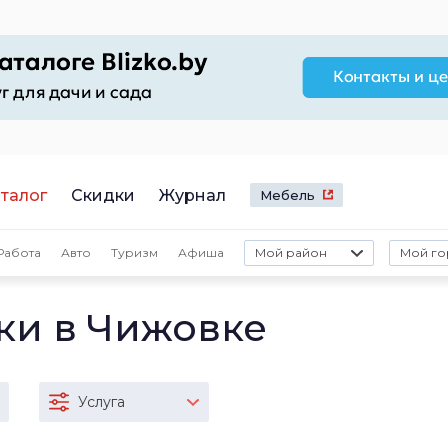
талог
Скидки
Журнал
Мебель
Работа
Авто
Туризм
Афиша
Мой район
Мой го
ки в Чижовке
Услуга