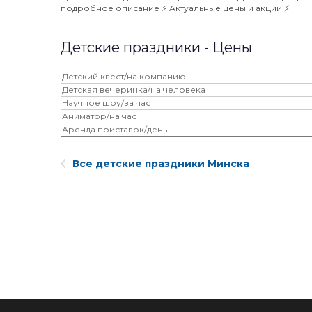
подробное описание ⚡️ Актуальные цены и акции ⚡️
Детские праздники - Цены
Детский квест/на компанию
Детская вечеринка/на человека
Научное шоу/за час
Аниматор/на час
Аренда приставок/день
Все детские праздники Минска