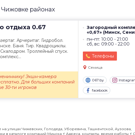
 Чижовке районах
го отдыха
0.67
Загородный компл
«0,67» (Минск, Сени
пн–пт: 10:00 - 21:00
зертаг. Арчеритаг. Гидробол.
сб, вс: 09:00 - 22:00
нске. Баня. Тир. Квадроциклы.
 Скалодром. Троллейный спуск.
Телефоны
омплекс...
Сеница
мениннику! Экшн-камера
067.by
Instagr
есплатно. Для больших компаний
е 30-ти игроков
facebook
на улицах Чижевских, Голодеда, Уборевича, Ташкентской, Ауэзова,
и в каталоге компаний Минска ⚡️ Адреса, контакты, время работы ⚡️ 