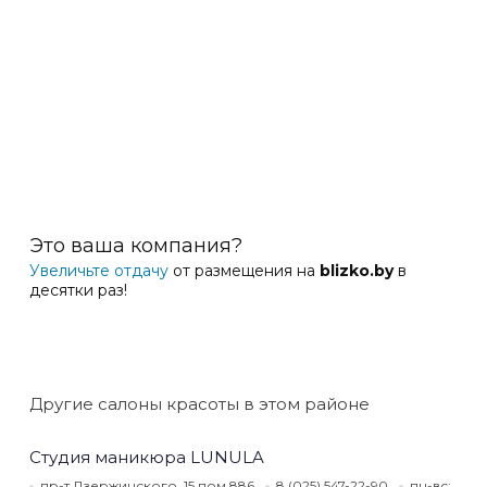
Это ваша компания?
Увеличьте отдачу
от размещения на
blizko.by
в
десятки раз!
Другие салоны красоты в этом районе
Студия маникюра LUNULA
пр-т Дзержинского, 15 пом.886
8 (025) 547-22-90
пн-вс: