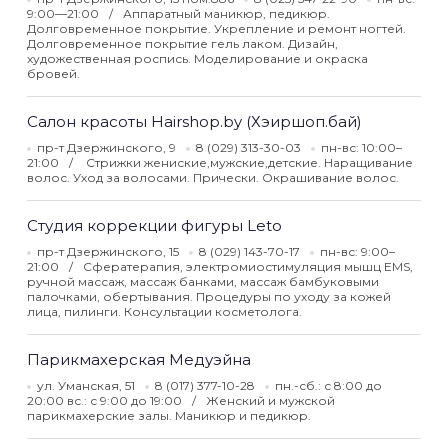
9:00—21:00
Аппаратный маникюр, педикюр.
Долговременное покрытие. Укрепление и ремонт ногтей.
Долговременное покрытие гель лаком. Дизайн,
художественная роспись. Моделирование и окраска
бровей.
Салон красоты Hairshop.by (Хэиршоп.бай)
пр-т Дзержинского, 9
8 (029) 313-30-03
пн-вс: 10:00–
21:00
Стрижки жениские,мужские,детские. Наращивание
волос. Уход за волосами. Прически. Окрашивание волос.
Студия коррекции фигуры Leto
пр-т Дзержинского, 15
8 (029) 143-70-17
пн-вс: 9:00–
21:00
Сфератерапия, электромиостимуляция мышц EMS,
ручной массаж, массаж банками, массаж бамбуковыми
палочками, обертывания. Процедуры по уходу за кожей
лица, пилинги. Консультации косметолога.
Парикмахерская Медуэйна
ул. Уманская, 51
8 (017) 377-10-28
пн.-сб.: с 8:00 до
20:00 вс.: с 9:00 до 19:00
Женский и мужской
парикмахерские залы. Маникюр и педикюр.