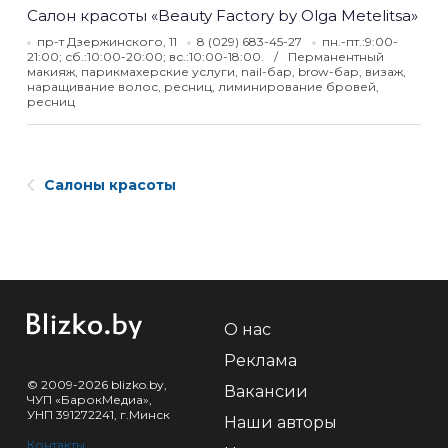
Салон красоты «Beauty Factory by Olga Metelitsa»
пр-т Дзержинского, 11
8 (029) 683-45-27
пн.-пт.:9:00-
21:00; сб.:10:00-20:00; вс.:10:00-18:00.
Перманентный
макияж, парикмахерские услуги, nail-бар, brow-бар, визаж,
наращивание волос, ресниц, лиминирование бровей,
ресниц
Салоны красоты
О нас
Реклама
© 2009-2026 blizko.by,
Вакансии
ЧУП «БарокМедиа»,
УНП 391272241, г.Минск
Наши авторы
Контакты