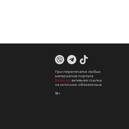
При перепечатке любых
материалов портала
Blizko.by
активная ссылка
на источник обязательна
18+