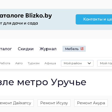
талог
Скидки
Журнал
Мебель
Работа
Авто
Туризм
Афиша
Мой район
Мой го
зле метро Уручье
емонт Дайхатсу
Ремонт Исузу
Ремонт Акура