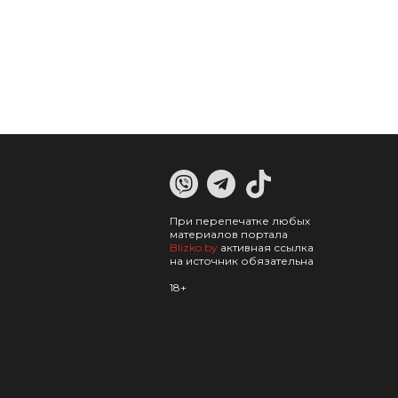
При перепечатке любых
материалов портала
Blizko.by
активная ссылка
на источник обязательна
18+