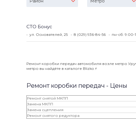
Район
Метро
СТО Бонус
ул. Основателей, 25
8 (029) 936-84-56
пн-сб: 9:00-
Ремонт коробки передач автомобиля возле метро Уручь
метро вы найдёте в каталоге Blizko ⚡️
Ремонт коробки передач - Цены
Ремонт снятой МКПП
Замена МКПП
Замена сцепления
Ремонт снятого редуктора