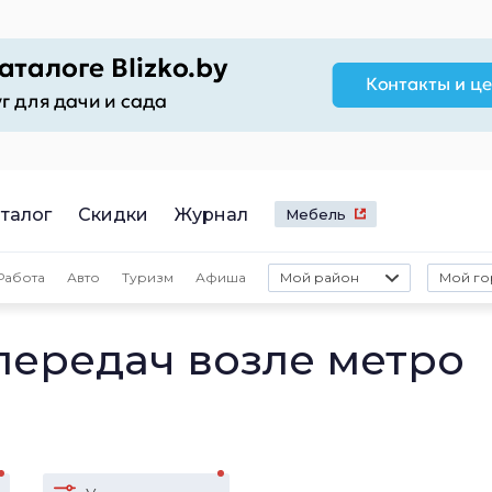
талог
Скидки
Журнал
Мебель
Работа
Авто
Туризм
Афиша
Мой район
Мой го
передач возле метро