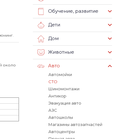
Обучение, развитие
Дети
тюнинг.
Дом
Животные
ий около
Авто
Автомойки
СТО
Шиномонтажи
Антикор
Эвакуация авто
АЗС
Автошколы
Магазины автозапчастей
Автоцентры
Прокат авто