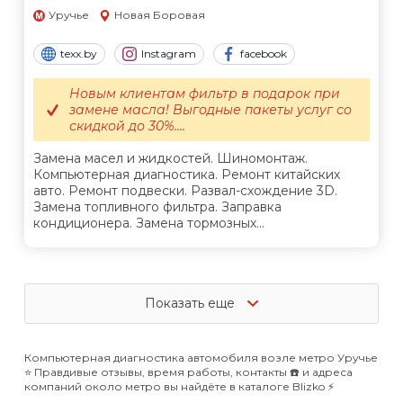
Уручье
Новая Боровая
texx.by
Instagram
facebook
Новым клиентам фильтр в подарок при
замене масла! Выгодные пакеты услуг со
скидкой до 30%....
Замена масел и жидкостей. Шиномонтаж.
Компьютерная диагностика. Ремонт китайских
авто. Ремонт подвески. Развал-схождение 3D.
Замена топливного фильтра. Заправка
кондиционера. Замена тормозных...
Показать еще
Компьютерная диагностика автомобиля возле метро Уручье
⭐️ Правдивые отзывы, время работы, контакты ☎️ и адреса
компаний около метро вы найдёте в каталоге Blizko ⚡️