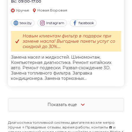
Вс: 09:00-17:00
Уручье
Новая Боровая
texx.by
Instagram
facebook
Новым клиентам фильтр в подарок при
замене масла! Выгодные пакеты услуг со
скидкой до 30%....
Замена масел и жидкостей. Шиномонтаж.
Компьютерная диагностика. Ремонт китайских
авто. Ремонт подвески. Развал-схождение 3D.
Замена топливного фильтра. Заправка
кондиционера. Замена тормозных...
Показать еще
Диагностика топливной системы двигателя возле метро
Уручье ⭐️ Правдивые отзывы, время работы, контакты ☎️ и
адреса компаний около метро вы найдёте в каталоге Blizko ⚡️