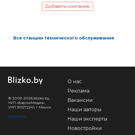
Добавить компанию
Все станции технического обслуживания
О нас
Реклама
© 2009-2026 blizko.by,
Вакансии
ЧУП «БарокМедиа»,
УНП 391272241, г.Минск
Наши авторы
Контакты
Наши эксперты
Новостройки