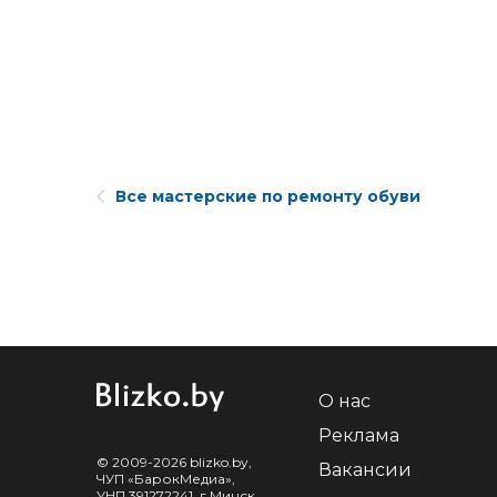
Все мастерские по ремонту обуви
О нас
Реклама
© 2009-2026 blizko.by,
Вакансии
ЧУП «БарокМедиа»,
УНП 391272241, г.Минск