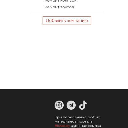
Ремонт колясок
Ремонт зонтов
Добавить компанию
При перепечатке любых
материалов портала
Blizko.by
активная ссылка