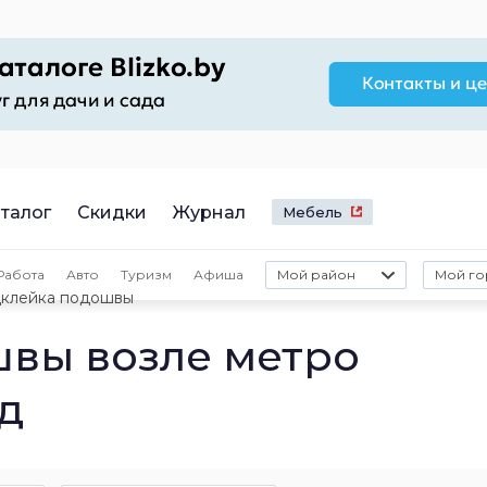
талог
Скидки
Журнал
Мебель
Работа
Авто
Туризм
Афиша
Мой район
Мой го
клейка подошвы
вы возле метро
д