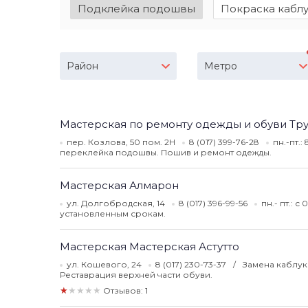
Подклейка подошвы
Покраска кабл
Район
Метро
Мастерская по ремонту одежды и обуви Тр
пер. Козлова, 50 пом. 2Н
8 (017) 399-76-28
пн.-пт.:
переклейка подошвы. Пошив и ремонт одежды.
Мастерская Алмарон
ул. Долгобродская, 14
8 (017) 396-99-56
пн.- пт.: с
установленным срокам.
Мастерская Мастерская Астутто
ул. Кошевого, 24
8 (017) 230-73-37
Замена каблук
Реставрация верхней части обуви.
★★★★★
Отзывов: 1