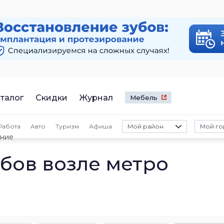
талог
Скидки
Журнал
Мебель
Работа
Авто
Туризм
Афиша
Мой район
Мой го
ние
бов возле метро