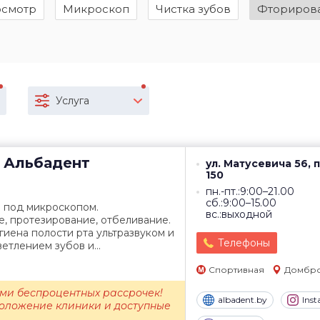
смотр
Микроскоп
Чистка зубов
Фториров
Услуга
Альбадент
ул. Матусевича 56, 
150
пн.-пт.:9:00–21.00
сб.:9:00–15.00
 под микроскопом.
вс.:выходной
е, протезирование, отбеливание.
иена полости рта ультразвуком и
Телефоны
ветлением зубов и...
Спортивная
Домбро
ами беспроцентных рассрочек!
albadent.by
Ins
оложение клиники и доступные