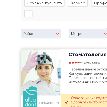
Лечение пульпита
Кариес
Профо
∙∙∙
Район
Метро
Стоматология
★★★★★
Отзывов: 5
Перелечивание зубов
Консультации, лечени
Профессиональная гиг
методом Air Flow c ос
Оплата услуг карт
Удобное месторасп
цены!