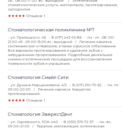
сб.: 08:00-17:00 вс.: выходной
Эстетические
стоматологические услуги, имплантанты, протезирование,
ортодонтия.
★★★★★
Отзывов: 1
Стоматологическая поликлиника №7
ул. Притыцкого, 46
8 (017) 243-92-86
пн.- пт.: 08::00-
21:00 сб.: 09:00-15:00 вс.: выходной
Лечение кариеса
системами Icon и Healozone, а также офисное отбеливание.
Все варианты протезирования и удаление зубов с
затрудненным прорезыванием. Подробные дентальные
снимки и эстетические процедуры для восстановления
поверхности зубов и украшения.
Стоматология Смайл Сити
ул. Дунина-Марцинкевича, 4/2
8 (017) 310-79-62
пн.-пт.:
09:00-20:00
Лечение кариеса. Хирургия,
протезирование.
★★★★★
Отзывов: 1
Стоматология ЭверестДент
ул. Одоевского, 101А-440
8 (033) 375-72-37
пн.-вс.:
09:00–21:00
Терапия, имплантация, эстетическая