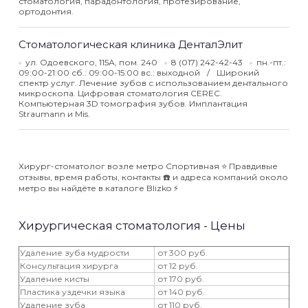
стоматология, парадонтология, протезирование,
ортодонтия.
Cтоматологическая клиника ДенталЭлит
ул. Одоевского, 115А, пом. 240
8 (017) 242-42-43
пн.-пт.:
09:00-21:00 сб.: 09:00-15:00 вс.: выходной
Широкий
спектр услуг. Лечение зубов с использованием дентального
микроскопа. Цифровая стоматология CEREC.
Компьютерная 3D томография зубов. Имплантация
Straumann и Mis.
Хирург-стоматолог возле метро Спортивная ⭐️ Правдивые
отзывы, время работы, контакты ☎️ и адреса компаний около
метро вы найдёте в каталоге Blizko ⚡️
Хирургическая стоматология - Цены
Удаление зуба мудрости
от 300 руб.
Консультация хирурга
от 12 руб.
Удаление кисты
от 170 руб.
Пластика уздечки языка
от 140 руб.
Удаление зуба
от 110 руб.