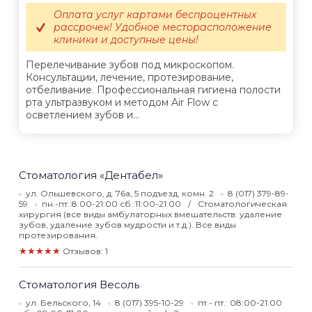
Оплата услуг картами беспроцентных
рассрочек! Удобное месторасположение
клиники и доступные цены!
Перелечивание зубов под микроскопом.
Консультации, лечение, протезирование,
отбеливание. Профессиональная гигиена полости
рта ультразвуком и методом Air Flow c
осветлением зубов и...
Стоматология «Дентабел»
ул. Ольшевского, д. 76а, 5 подъезд, комн. 2
8 (017) 379-89-
59
пн.-пт.:8:00-21:00 сб.:11:00-21:00
Стоматологическая
хирургия (все виды амбулаторных вмешательств: удаление
зубов, удаление зубов мудрости и т.д.). Все виды
протезирования.
★★★★★
Отзывов: 1
Стоматология Весоль
ул. Бельского, 14
8 (017) 395-10-29
пт.- пт.: 08:00-21:00