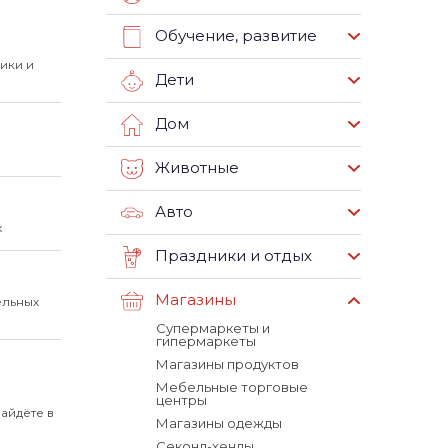
Обучение, развитие
ики и
Дети
Дом
Животные
Авто
х
Праздники и отдых
Магазины
ельных
Супермаркеты и
гипермаркеты
Магазины продуктов
Мебельные торговые
центры
айдёте в
Магазины одежды
Секонд-хенды