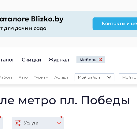
талог
Скидки
Журнал
Мебель
Работа
Авто
Туризм
Афиша
Мой район
Мой го
ле метро пл. Победы
Услуга