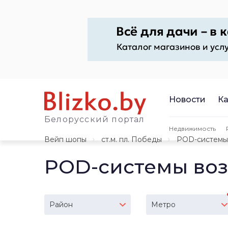
Новости
Ка
Белорусский портал
Недвижимость
Вейп шопы
ст.м. пл. Победы
POD-системы
POD-системы воз
Район
Метро