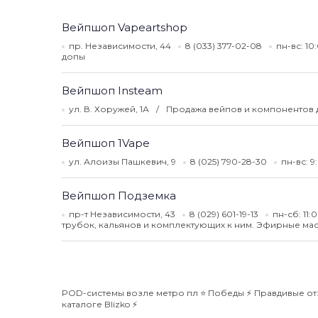
Вейпшоп Vapeartshop
пр. Независимости, 44
8 (033) 377-02-08
пн-вс: 10
допы
Вейпшоп Insteam
ул. В. Хоружей, 1А
Продажа вейпов и компонентов 
Вейпшоп 1Vape
ул. Алоизы Пашкевич, 9
8 (025) 790-28-30
пн-вс: 9
Вейпшоп Подземка
пр-т Независимости, 43
8 (029) 601-19-13
пн-сб: 11:
трубок, кальянов и комплектующих к ним. Эфирные мас
POD-системы возле метро пл ⭐️ Победы ⚡️ Правдивые от
каталоге Blizko ⚡️