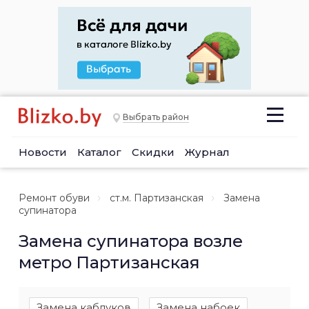
Выбрать район
Новости
Каталог
Скидки
Журнал
Ремонт обуви
ст.м. Партизанская
Замена
супинатора
Замена супинатора возле
метро Партизанская
Замена каблуков
Замена набоек