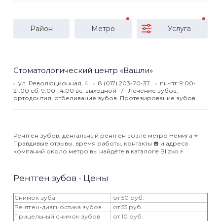
Район
Метро
Услуга
Стоматологический центр «Вашли»
ул. Революционная, 4
8 (017) 203-70-37
пн-пт: 9:00-
21:00 сб: 9:00-14:00 вс: выходной
Лечение зубов,
ортодонтия, отбеливание зубов. Протезирование зубов.
Рентген зубов, дентальный рентген возле метро Немига ⭐️
Правдивые отзывы, время работы, контакты ☎️ и адреса
компаний около метро вы найдёте в каталоге Blizko ⚡️
Рентген зубов - Цены
Снимок зуба
от 50 руб.
Рентген-диагностика зубов
от 55 руб.
Прицельный снимок зубов
от 10 руб.