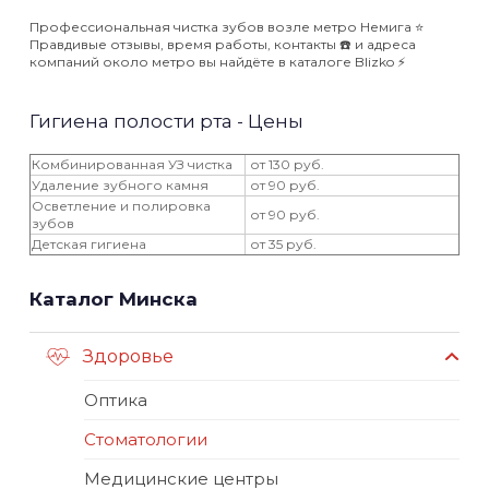
Профессиональная чистка зубов возле метро Немига ⭐️
Правдивые отзывы, время работы, контакты ☎️ и адреса
компаний около метро вы найдёте в каталоге Blizko ⚡️
Гигиена полости рта - Цены
Комбинированная УЗ чистка
от 130 руб.
Удаление зубного камня
от 90 руб.
Осветление и полировка
от 90 руб.
зубов
Детская гигиена
от 35 руб.
Каталог Минска
Здоровье
Оптика
Стоматологии
Медицинские центры