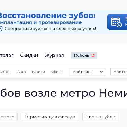
талог
Скидки
Журнал
Мебель
Работа
Авто
Туризм
Афиша
Мой район
Мой го
бов возле метро Нем
смотр
Герметизация фиссур
Чистка зубов