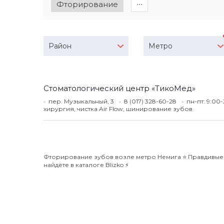
Фторирование
∙∙∙
Район
Метро
Стоматологический центр «ТикоМед»
пер. Музыкальный, 3
8 (017) 328-60-28
пн-пт: 9:00
хирургия, чистка Air Flow, шинирование зубов.
Фторирование зубов возле метро Немига ⭐️ Правдивые 
найдёте в каталоге Blizko ⚡️