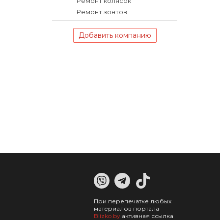
Ремонт колясок
Ремонт зонтов
Добавить компанию
При перепечатке любых
материалов портала
Blizko.by
активная ссылка