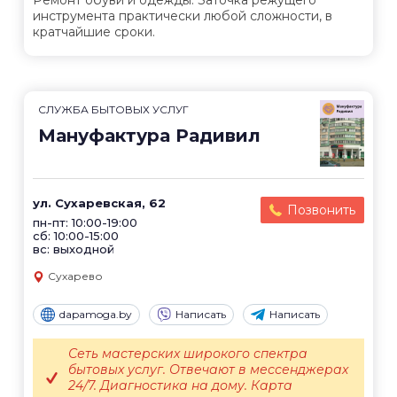
Ремонт обуви и одежды. Заточка режущего
инструмента практически любой сложности, в
кратчайшие сроки.
СЛУЖБА БЫТОВЫХ УСЛУГ
Мануфактура Радивил
ул. Сухаревская, 62
Позвонить
пн-пт: 10:00-19:00
сб: 10:00-15:00
вс: выходной
Сухарево
dapamoga.by
Написать
Написать
Сеть мастерских широкого спектра
бытовых услуг. Отвечают в мессенджерах
24/7. Диагностика на дому. Карта