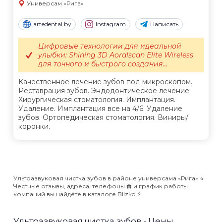
Универсам «Рига»
artedental.by
Instagram
Написать
Цифровые технологии для идеальной
улыбки: Shining 3D Aoralscan Elite Wireless
для точного и быстрого создания...
Качественное лечение зубов под микроскопом.
Реставрация зубов. Эндодонтическое лечение.
Хирургическая стоматология. Имплантация.
Удаление. Имплантация все на 4/6. Удаление
зубов. Ортопедическая стоматология. Виниры/
коронки.
Ультразвуковая чистка зубов в районе универсама «Рига» ⭐️
Честные отзывы, адреса, телефоны ☎️ и график работы
компаний вы найдёте в каталоге Blizko ⚡️
Ультразвуковая чистка зубов - Цены