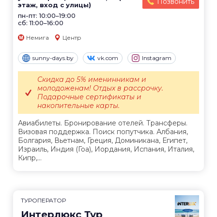
Позвонить
этаж, вход с улицы)
пн-пт: 10:00–19:00
сб: 11:00–16:00
Немига
Центр
sunny-days.by
vk.com
Instagram
Скидка до 5% именинникам и
молодоженам! Отдых в рассрочку.
Подарочные сертификаты и
накопительные карты.
Авиабилеты. Бронирование отелей. Трансферы.
Визовая поддержка. Поиск попутчика. Албания,
Болгария, Вьетнам, Греция, Доминикана, Египет,
Израиль, Индия (Гоа), Иордания, Испания, Италия,
Кипр,...
ТУРОПЕРАТОР
Интерлюкс Тур