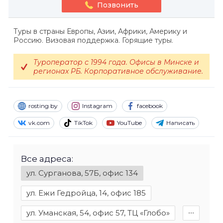
Позвонить
Туры в страны Европы, Азии, Африки, Америку и
Россию. Визовая поддержка. Горящие туры.
Туроператор с 1994 года. Офисы в Минске и
регионах РБ. Корпоративное обслуживание.
rosting.by
Instagram
facebook
vk.com
TikTok
YouTube
Написать
Все адреса:
ул. Сурганова, 57Б, офис 134
ул. Ежи Гедройца, 14, офис 185
ул. Уманская, 54, офис 57, ТЦ «Глобо»
∙∙∙