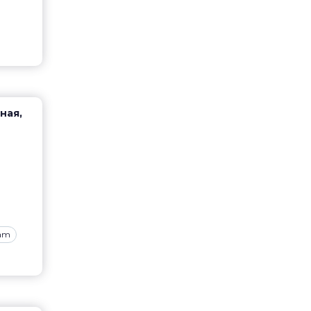
ная,
ram