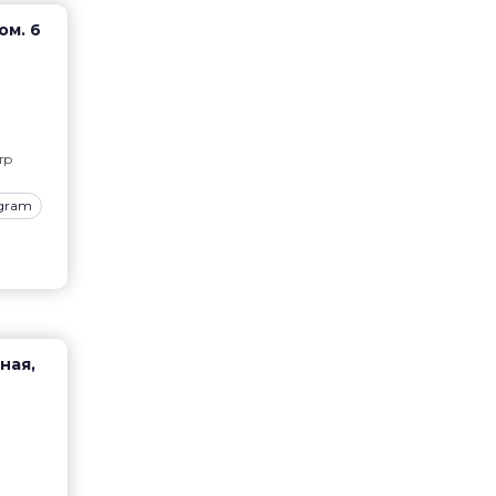
ом. 6
тр
agram
ная,