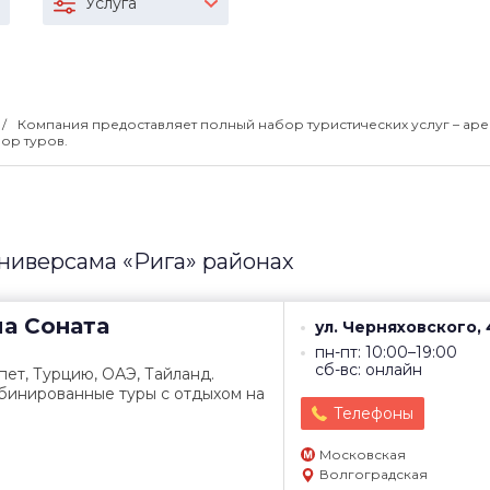
Услуга
Компания предоставляет полный набор туристических услуг – аре
ор туров.
ниверсама «Рига» районах
ма
Соната
ул. Черняховского, 
пн-пт: 10:00–19:00
сб-вс: онлайн
пет, Турцию, ОАЭ, Тайланд.
бинированные туры с отдыхом на
Телефоны
Московская
Волгоградская