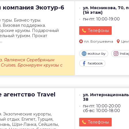
я компания
Экотур-6
ул. Мясникова, 70, п
(1й этаж)
пн-пт: 10:00-19:00
 туры. Бизнес-туры.
. Визовая поддержка.
орские круизы. Подарочный
Телефоны
ельный туризм. Прокат
..
пл. Богушевича
Цен
ecotour.by
Inst
да. Являемся Серебряным
facebook
ruises. Бронируем круизы с
 агентство
Travel
ул. Интернациональ
38
пн-пт: 10:00-20:00
сб-вс: 10:00-18:00
. Экзотические курорты,
ый отдых. Египет, Турция,
Телефоны
йнань, Шри-Ланка, Сейшелы,