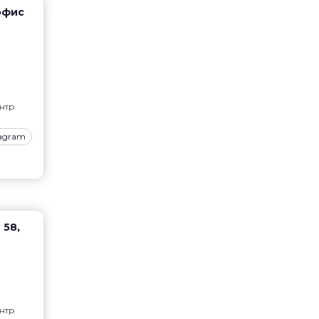
офис
нтр
tagram
 58,
нтр