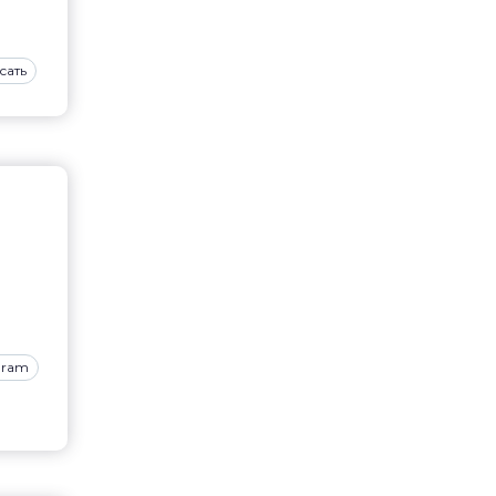
сать
gram