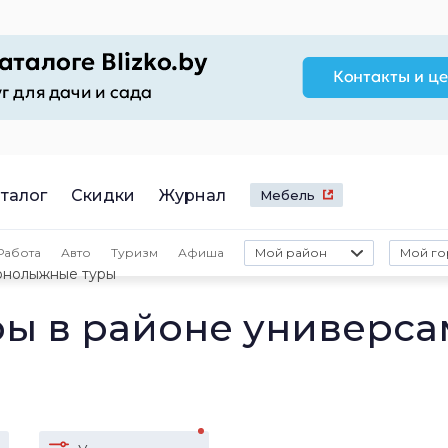
талог
Скидки
Журнал
Мебель
Работа
Авто
Туризм
Афиша
Мой район
Мой го
рнолыжные туры
ы в районе универса