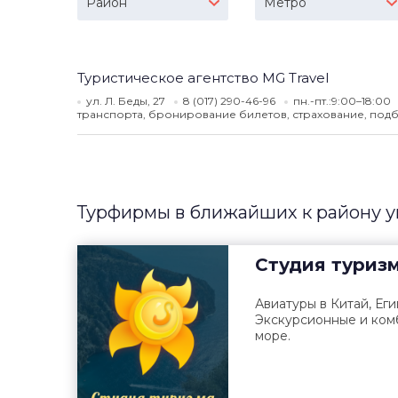
Район
Метро
Туристическое агентство MG Travel
ул. Л. Беды, 27
8 (017) 290-46-96
пн.-пт.:9:00–18:00
транспорта, бронирование билетов, страхование, подб
Турфирмы в ближайших к району у
Cтудия туриз
Авиатуры в Китай, Еги
Экскурсионные и ком
море.