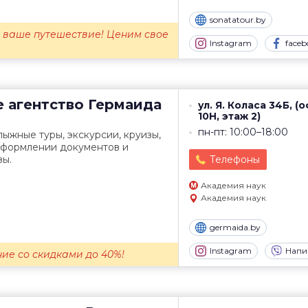
sonatatour.by
 ваше путешествие! Ценим свое
Instagram
faceb
 агентство
Гермаида
ул. Я. Коласа 34Б, (
10Н, этаж 2)
пн-пт: 10:00–18:00
лыжные туры, экскурсии, круизы,
оформлении документов и
зы.
Телефоны
Академия наук
Академия наук
germaida.by
Instagram
Напи
ие со скидками до 40%!