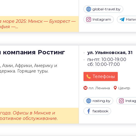
global-travel.by
Instagram
Напи
а море 2025: Минск — Бухарест —
фия —...
я компания
Ростинг
ул. Ульяновская, 31
пн-пт: 10:00-19:00
сб: 10:00-17:00
, Азии, Африки, Америку и
ержка. Горящие туры.
Телефоны
пл. Ленина
Центр
rosting.by
Insta
facebook
 года. Офисы в Минске и
оративное обслуживание.