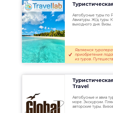
Туристическа
Автобусные туры по Р
Авиатуры. Ж/д туры. 
выходного дня. Визы.
Являемся туропера
приобретения пода
из туров. Путешеств
Туристическа
Travel
Автобусные и авиа ту
море. Экскурсии. Пля
авторские туры. Визо