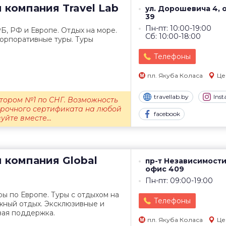
я компания
Travel Lab
ул. Дорошевича 4, 
39
Пн-пт: 10:00-19:00
Б, РФ и Европе. Отдых на море.
Сб: 10:00-18:00
Корпоративные туры. Туры
Телефоны
пл. Якуба Коласа
Це
travellab.by
Ins
тором №1 по СНГ. Возможность
рочного сертификата на любой
facebook
уйте вместе...
я компания
Global
пр-т Независимости
офис 409
Пн-пт: 09:00-19:00
ры по Европе. Туры с отдыхом на
Телефоны
жный отдых. Эксклюзивные и
вая поддержка.
пл. Якуба Коласа
Це