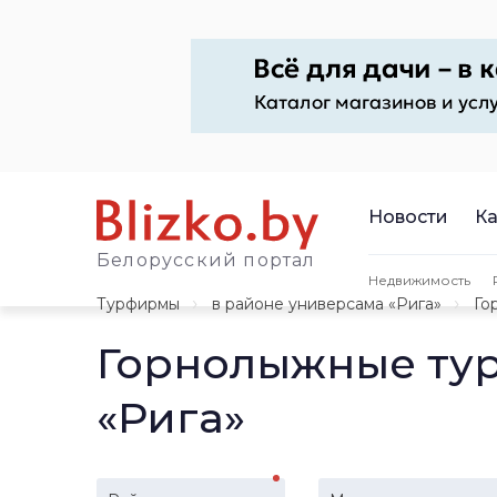
Новости
Ка
Белорусский портал
Недвижимость
Турфирмы
в районе универсама «Рига»
Го
Горнолыжные тур
«Рига»