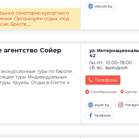
otpusk.by
рынка санаторно-курортного
ения. Организуем отдых «под
е, Бресте,...
е агентство
Сойер
ул. Интернациональ
42
пн.-пт.: 10:00–18:00
сб.-вс.: выходной
 экскурсионные туры по Европе.
орящие туры. Индивидуальные
Телефоны
туры. Круизы. Отдых в Египте и
Октябрьская
Центр
soyer.by
Instag
facebook