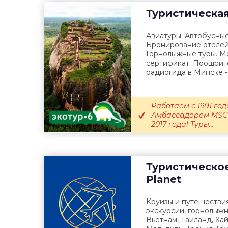
Туристическа
Авиатуры. Автобусные
Бронирование отелей
Горнолыжные туры. М
сертификат. Поощрит
радиогида в Минске -.
Работаем с 1991 го
Амбассадором MSC C
2017 года! Туры...
Туристическое
Planet
Круизы и путешествия
экскурсии, горнолыжн
Вьетнам, Таиланд, Ха