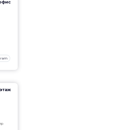
 офис
gram
 этаж
тр