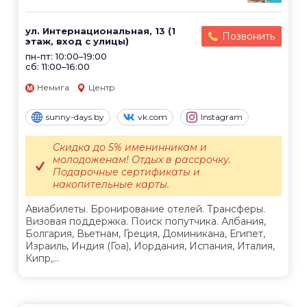
ул. Интернациональная, 13 (1
Позвонить
этаж, вход с улицы)
пн-пт: 10:00–19:00
сб: 11:00–16:00
Немига
Центр
sunny-days.by
vk.com
Instagram
Скидка до 5% именинникам и
молодоженам! Отдых в рассрочку.
Подарочные сертификаты и
накопительные карты.
Авиабилеты. Бронирование отелей. Трансферы.
Визовая поддержка. Поиск попутчика. Албания,
Болгария, Вьетнам, Греция, Доминикана, Египет,
Израиль, Индия (Гоа), Иордания, Испания, Италия,
Кипр,...