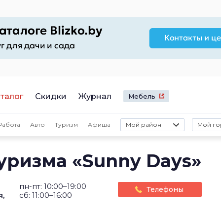
талог
Скидки
Журнал
Мебель
Работа
Авто
Туризм
Афиша
Мой район
Мой го
уризма «Sunny Days»
пн-пт: 10:00–19:00
Телефоны
,
сб: 11:00–16:00