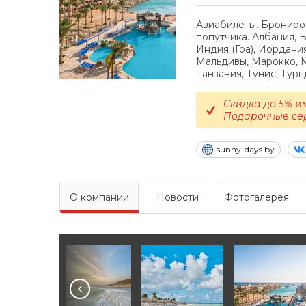
Авиабилеты. Брониро
попутчика. Албания, Б
Индия (Гоа), Иордания
Мальдивы, Марокко, М
Танзания, Тунис, Тур
Скидка до 5% и
Подарочные се
sunny-days.by
О компании
Новости
Фотогалерея