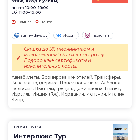
этаж, вход с улицы)
пн-пт: 10:00–19:00
сб: 11:00–16:00
Немига
Центр
sunny-days.by
vk.com
Instagram
Скидка до 5% именинникам и
молодоженам! Отдых в рассрочку.
Подарочные сертификаты и
накопительные карты.
Авиабилеты. Бронирование отелей. Трансферы.
Визовая поддержка. Поиск попутчика. Албания,
Болгария, Вьетнам, Греция, Доминикана, Египет,
Израиль, Индия (Гоа), Иордания, Испания, Италия,
Кипр,...
ТУРОПЕРАТОР
Интерлюкс Тур