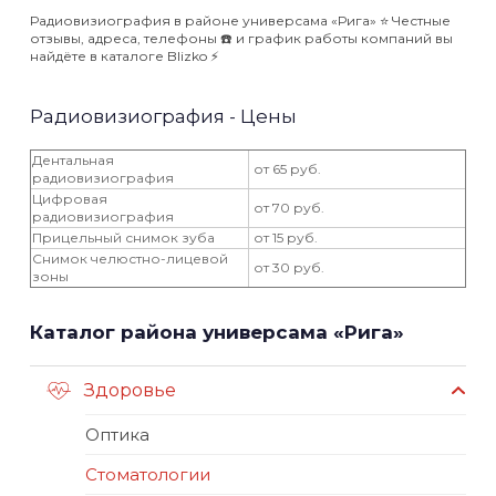
Радиовизиография в районе универсама «Рига» ⭐️ Честные
отзывы, адреса, телефоны ☎️ и график работы компаний вы
найдёте в каталоге Blizko ⚡️
Радиовизиография - Цены
Дентальная
от 65 руб.
радиовизиография
Цифровая
от 70 руб.
радиовизиография
Прицельный снимок зуба
от 15 руб.
Снимок челюстно-лицевой
от 30 руб.
зоны
Каталог района универсама «Рига»
Здоровье
Оптика
Стоматологии