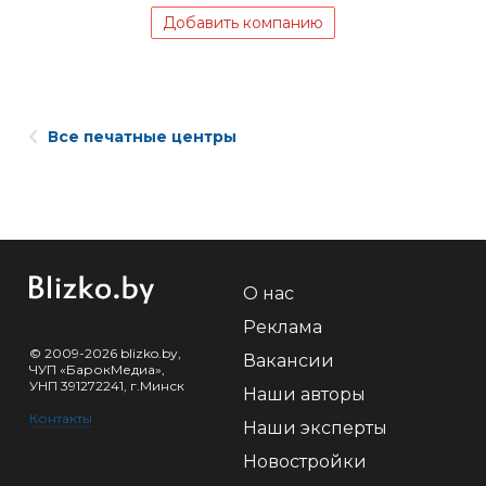
Добавить компанию
Все печатные центры
О нас
Реклама
© 2009-2026 blizko.by,
Вакансии
ЧУП «БарокМедиа»,
УНП 391272241, г.Минск
Наши авторы
Контакты
Наши эксперты
Новостройки