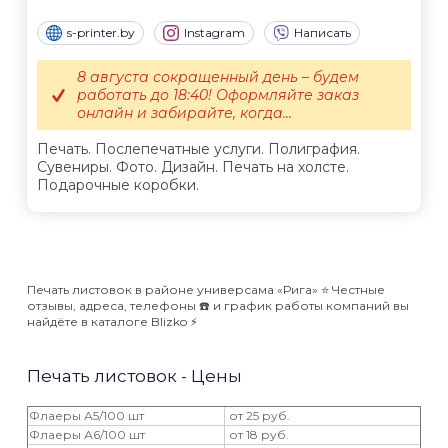
s-printer.by
Instagram
Написать
8 августа сокращенный день – будем
работать до 18:40! Оформляйте заказ
онлайн и забирайте, когда...
Печать. Послепечатные услуги. Полиграфия.
Сувениры. Фото. Дизайн. Печать на холсте.
Подарочные коробки.
Печать листовок в районе универсама «Рига» ⭐️ Честные
отзывы, адреса, телефоны ☎️ и график работы компаний вы
найдёте в каталоге Blizko ⚡️
Печать листовок - Цены
Флаеры А5/100 шт
от 25 руб.
Флаеры А6/100 шт
от 18 руб.