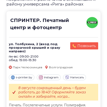
району универсама «Рига» районах
СПРИНТЕР. Печатный
центр и фотоцентр
ул. Толбухина, 2 (вход под
Позвонить
прозрачной крышей и сразу
направо)
пн-вс: 09:00-21:00
обед: 15:00-15:30
Парк Челюскинцев
Волгоградская
s-printer.by
Instagram
Написать
8 августа сокращенный день – будем
работать до 18:40! Оформляйте заказ
онлайн и забирайте, когда...
Печать. Послепечатные услуги. Полиграфия.