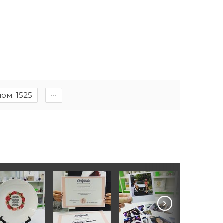
пом. 1525
∙∙∙