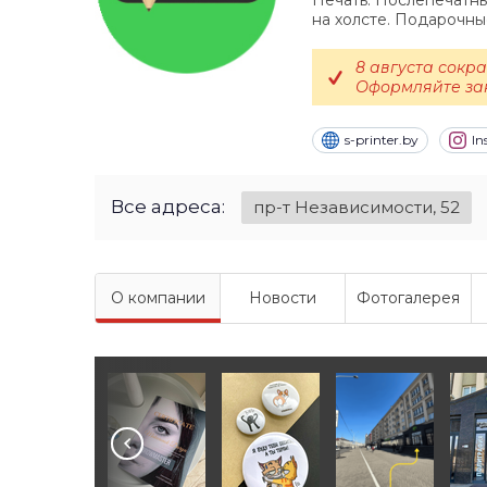
Печать. Послепечатны
на холсте. Подарочны
8 августа сокра
Оформляйте зак
s-printer.by
In
Все адреса:
пр-т Независимости, 52
О компании
Новости
Фотогалерея