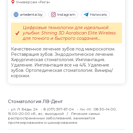
Универсам «Рига»
artedental.by
Instagram
Написать
Цифровые технологии для идеальной
улыбки: Shining 3D Aoralscan Elite Wireless
для точного и быстрого создания...
Качественное лечение зубов под микроскопом.
Реставрация зубов. Эндодонтическое лечение.
Хирургическая стоматология. Имплантация.
Удаление. Имплантация все на 4/6. Удаление
зубов. Ортопедическая стоматология. Виниры/
коронки.
Стоматология ЛВ-Дент
ул. Л. Беды, 24
8 (017) 397-67-04
пн.-пт.: 08:30–14:00,
15:00–20:00 сб., вс.: выходной
Лечение самых
распространенных заболеваний, занимается
протезированием и шинированием.