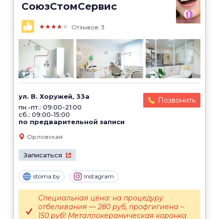
СоюзСтомСервис
★★★★★
Отзывов: 3
ул. В. Хоружей, 33а
Позвонить
пн.-пт.: 09:00-21:00
сб.: 09:00-15:00
по предварительной записи
Орловская
Записаться
stoma.by
Instagram
Специальная цена: на процедуру
отбеливания — 280 руб, профгигиена –
150 руб! Металлокерамическая коронка