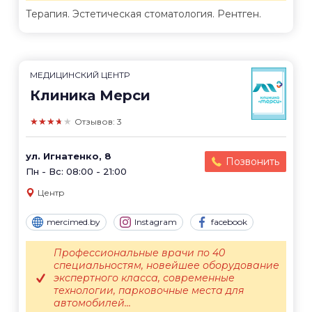
Терапия. Эстетическая стоматология. Рентген.
МЕДИЦИНСКИЙ ЦЕНТР
Клиника Мерси
★★★★★
Отзывов: 3
ул. Игнатенко, 8
Позвонить
Пн - Вс: 08:00 - 21:00
Центр
mercimed.by
Instagram
facebook
Профессиональные врачи по 40
специальностям, новейшее оборудование
экспертного класса, современные
технологии, парковочные места для
автомобилей...