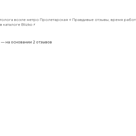
олога возле метро Пролетарская ⭐️ Правдивые отзывы, время работ
каталоге Blizko ⚡️
) — на основании 2 отзывов