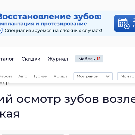
талог
Скидки
Журнал
Мебель
Работа
Авто
Туризм
Афиша
Мой район
Мой го
мотр
й осмотр зубов возл
кая