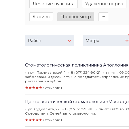
Лечение пульпита
Удаление нерва
Кариес
Профосмотр
∙∙∙
Район
Метро
Стоматологическая поликлиника Аполлония
пр-т Партизанский, 1
8 (017) 224-90-21
пн.-пт.: 09:0
заболеваний десен, а также предлагает исправление пр
реставрация зубов.
★★★★★
Отзывов: 1
Центр эстетической стоматологии «Мастодо
ул. Судмалиса, 22
8 (017) 257-91-91
пн-пт: 09:00-20:
Ортодонтия. Семейная стоматология.
★★★★★
Отзывов: 1