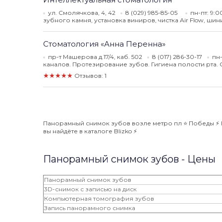
ул. Смолячкова, 4, 42
8 (029) 985-85-05
пн-пт: 9:
зубного камня, установка виниров, чистка Air Flow, ши
Стоматология «Анна Перенна»
пр-т Машерова д.17/4, каб. 502
8 (017) 286-30-17
пн-
каналов. Протезирование зубов. Гигиена полости рта.
★★★★★
Отзывов: 1
Панорамный снимок зубов возле метро пл ⭐️ Победы ⚡️
вы найдёте в каталоге Blizko ⚡️
Панорамный снимок зубов - Цены
Панорамный снимок зубов
3D-снимок с записью на диск
Компьютерная томография зубов
Запись панорамного снимка