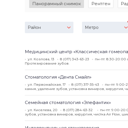
Панорамный снимок
Рентген
Ра
Район
Метро
Медицинский центр «Классическая гомеопа
ул. Козлова, 13
8 (017) 343-63-23
пн-пт: 8:30-20:00
Протезирование зубов.
Стоматология «Дента Смайл»
ул. Первомайская, 17
8 (017) 317-35-43
пн-пт: 9:00-2
камня, удаление зубов, установка виниров, хирургия, ч
Семейная стоматология «Элефантик»
ул. Киселева, 20
8 (017) 284-63-32
пн-пт: 9:00-20:
зубов, установка виниров, хирургия, чистка Air Flow, 
Интеллектуальная стоматология