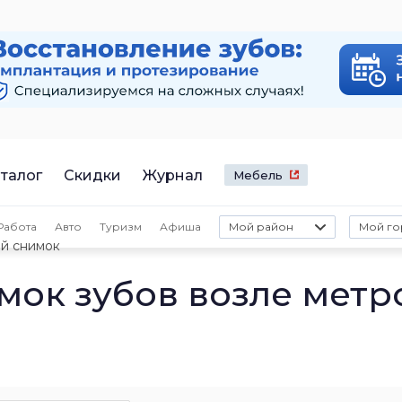
талог
Скидки
Журнал
Мебель
Работа
Авто
Туризм
Афиша
Мой район
Мой го
й снимок
ок зубов возле метр