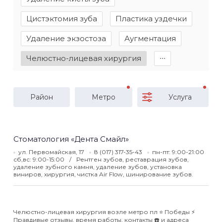
Цистэктомия зуба
Пластика уздечки
Удаление экзостоза
Аугментация
Челюстно-лицевая хирургия
∙∙∙
Район
Метро
Услуга
Стоматология «Дента Смайл»
ул. Первомайская, 17
8 (017) 317-35-43
пн-пт: 9:00-21:00
сб,вс: 9:00-15:00
Рентген зубов, реставрация зубов,
удаление зубного камня, удаление зубов, установка
виниров, хирургия, чистка Air Flow, шинирование зубов.
Челюстно-лицевая хирургия возле метро пл ⭐️ Победы ⚡️
Правдивые отзывы, время работы, контакты ☎️ и адреса