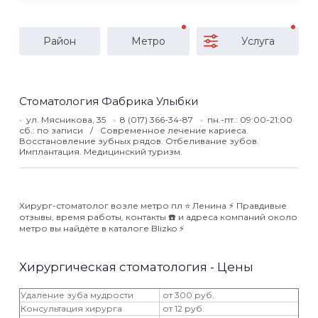
Район
Метро
Услуга
Стоматология Фабрика Улыбки
ул. Мясникова, 35
8 (017) 366-34-87
пн.-пт.: 09:00-21:00
сб.: по записи
Современное лечение кариеса.
Восстановление зубных рядов. Отбеливание зубов.
Имплантация. Медицинский туризм.
Хирург-стоматолог возле метро пл ⭐️ Ленина ⚡️ Правдивые
отзывы, время работы, контакты ☎️ и адреса компаний около
метро вы найдёте в каталоге Blizko ⚡️
Хирургическая стоматология - Цены
Удаление зуба мудрости
от 300 руб.
Консультация хирурга
от 12 руб.