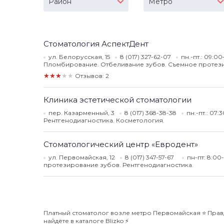
Район
Метро
Стоматология АспектДент
ул. Белорусская, 15
8 (017) 327-62-07
пн.-пт.: 09:0
Пломбирование. Отбеливание зубов. Съемное протез
★★★★★
Отзывов: 2
Клиника эстетической стоматологии
пер. Казарменный, 3
8 (017) 368-38-38
пн.-пт.: 07:
Рентгенодиагностика. Косметология.
Стоматологический центр «Евродент»
ул. Первомайская, 12
8 (017) 347-57-67
пн-пт: 8:00
протезирование зубов. Рентгенодиагностика.
Платный стоматолог возле метро Первомайская ⭐️ Прав
найдёте в каталоге Blizko ⚡️