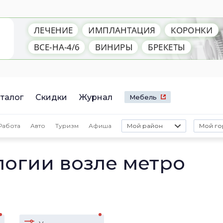
талог
Скидки
Журнал
Мебель
Работа
Авто
Туризм
Афиша
Мой район
Мой го
е
логии возле метро