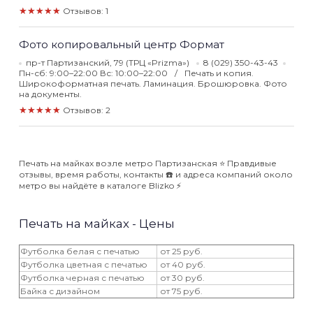
★★★★★
Отзывов: 1
Фото копировальный центр Формат
пр-т Партизанский, 79 (ТРЦ «Prizma»)
8 (029) 350-43-43
Пн-сб: 9:00–22:00 Вс: 10:00–22:00
Печать и копия.
Широкоформатная печать. Ламинация. Брошюровка. Фото
на документы.
★★★★★
Отзывов: 2
Печать на майках возле метро Партизанская ⭐️ Правдивые
отзывы, время работы, контакты ☎️ и адреса компаний около
метро вы найдёте в каталоге Blizko ⚡️
Печать на майках - Цены
Футболка белая с печатью
от 25 руб.
Футболка цветная с печатью
от 40 руб.
Футболка черная с печатью
от 30 руб.
Байка с дизайном
от 75 руб.