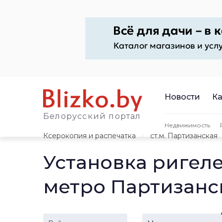
Новости
Ка
Белорусский портал
Недвижимость
Ксерокопия и распечатка
ст.м. Партизанская
Установка ригел
метро Партизанс