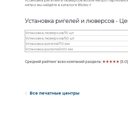
Установка ригелей и люверсов возле метро Партизанска
метро вы найдёте в каталоге Blizko ⚡️
Установка ригелей и люверсов - Ц
Установка люверсов/10 шт
Установка люверсов/50 шт
Установка ригеля/70 мм
Установка рилеля/400 мм
★★★★★
Средний рейтинг всех компаний раздела:
(5.0
Все печатные центры