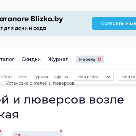
талог
Скидки
Журнал
Мебель
Работа
Авто
Туризм
Афиша
Мой район
Мой го
Установка ригелей и люверсов
ей и люверсов возле
кая