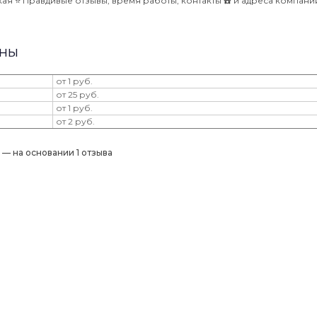
я ⭐️ Правдивые отзывы, время работы, контакты ☎️ и адреса компан
ены
от 1 руб.
от 25 руб.
от 1 руб.
от 2 руб.
) — на основании 1 отзыва