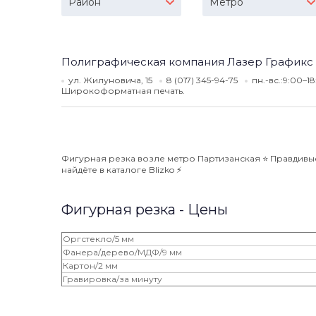
Район
Метро
Полиграфическая компания Лазер Графикс
ул. Жилуновича, 15
8 (017) 345-94-75
пн.-вс.:9:00–1
Широкоформатная печать.
Фигурная резка возле метро Партизанская ⭐️ Правдивые
найдёте в каталоге Blizko ⚡️
Фигурная резка - Цены
Оргстекло/5 мм
Фанера/дерево/МДФ/9 мм
Картон/2 мм
Гравировка/за минуту