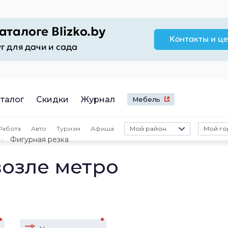
талог
Скидки
Журнал
Мебель
Работа
Авто
Туризм
Афиша
Мой район
Мой го
Фигурная резка
возле метро