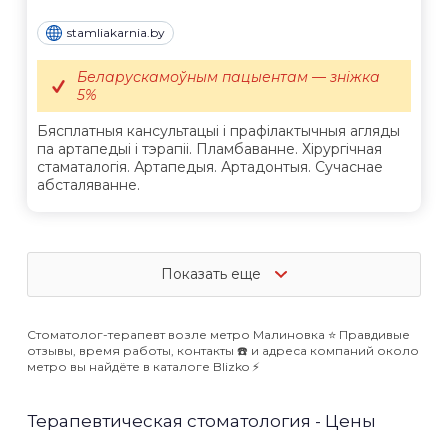
stamliakarnia.by
Беларускамоўным пацыентам — зніжка
5%
Бясплатныя кансультацыі і прафілактычныя агляды
па артапедыі і тэрапіі. Пламбаванне. Хірургічная
стаматалогія. Артапедыя. Артадонтыя. Сучаснае
абсталяванне.
Показать еще
Стоматолог-терапевт возле метро Малиновка ⭐️ Правдивые
отзывы, время работы, контакты ☎️ и адреса компаний около
метро вы найдёте в каталоге Blizko ⚡️
Терапевтическая стоматология - Цены