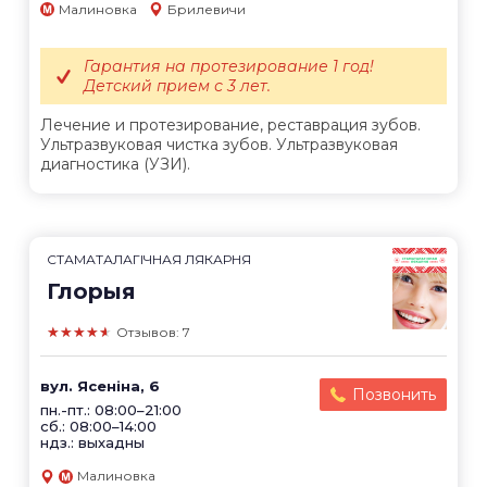
Малиновка
Брилевичи
Гарантия на протезирование 1 год!
Детский прием с 3 лет.
Лечение и протезирование, реставрация зубов.
Ультразвуковая чистка зубов. Ультразвуковая
диагностика (УЗИ).
СТАМАТАЛАГІЧНАЯ ЛЯКАРНЯ
Глорыя
★★★★★
Отзывов: 7
вул. Ясеніна, 6
Позвонить
пн.-пт.: 08:00–21:00
сб.: 08:00–14:00
ндз.: выхадны
Малиновка