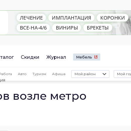
талог
Скидки
Журнал
Мебель
Работа
Авто
Туризм
Афиша
Мой район
Мой го
ция
ов возле метро