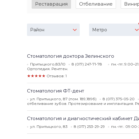
Реставрация
Отбеливание
Вини
Район
Метро
Стоматология доктора Зелинского
Притыцкого,83/10
8 (017) 247-71-78
пн.-пт.:9:00–2
Ортопедия. Рентген.
★★★★★
Отзывов: 1
Стоматология ФТ-дент
ул. Притыцкого, 87 (пом. 189,189б)
8 (017) 375-05-20
отбеливание зубов. Протезирование и имплантация. Р
Стоматология и диагностический кабинет 
ул. Притыцкого, 83
8 (017) 253-29-29
пн.-пт.: 09:00