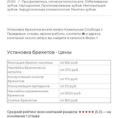
21:00
Профилактика, гигиена полости рта. Отбеливание
зубов. Ортодонтия. Протезирование зубов. Имплантация
зубов. Хирургическая стоматология. Рентген зубов.
Установка брекетов возле метро Ковальская Слобода ⭐️
Правдивые отзывы, время работы, контакты ☎️ и адреса
компаний около метро вы найдёте в каталоге Blizko ⚡️
Установка брекетов - Цены
Фиксация брекет-системы
от 550 руб.
Наклейка брекетов из
от 270 руб.
металла
Контрольный осмотр
от 170 руб.
брекетов
Консультация ортодонта
от 20 руб.
Наклейка керамических
от 3200 руб.
брекетов
Снятие брекетов
от 180 руб.
★★★★★
Средний рейтинг всех компаний раздела:
(5.0) — на
основании 1 отзыва