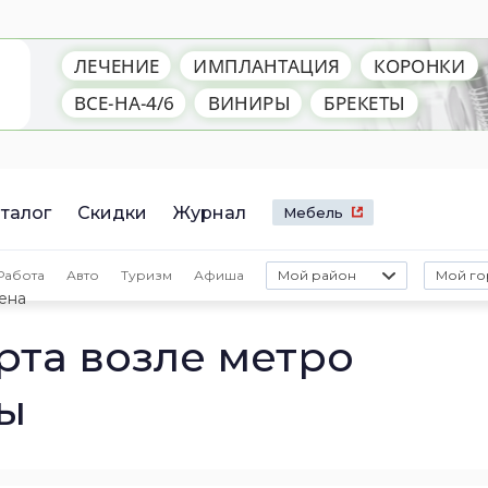
талог
Скидки
Журнал
Мебель
Работа
Авто
Туризм
Афиша
Мой район
Мой го
ена
рта возле метро
ры