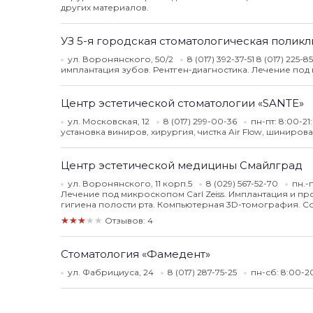
других материалов.
УЗ 5-я городская стоматологическая полик
ул. Воронянского, 50/2
8 (017) 392-37-51 8 (017) 225-8
имплантация зубов. Рентген-диагностика. Лечение под
Центр эстетической стоматологии «SANTE»
ул. Московская, 12
8 (017) 299-00-36
пн-пт: 8:00-21
установка виниров, хирургия, чистка Air Flow, шиниров
Центр эстетической медицины Смайлград
ул. Воронянского, 11 корп.5
8 (029) 567-52-70
пн.-
Лечение под микроскопом Carl Zeiss. Имплантация и 
гигиена полости рта. Компьютерная 3D-томография. 
★★★★★
Отзывов: 4
Стоматология «Фамедент»
ул. Фабрициуса, 24
8 (017) 287-75-25
пн-сб: 8:00-2