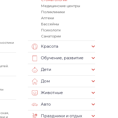
Медицинские центры
Поликлиники
Аптеки
Бассейны
Психологи
Санатории
гностики
Красота
Обучение, развитие
етей.
Дети
Дом
ти
Животные
Авто
ская,
Праздники и отдых
ики и