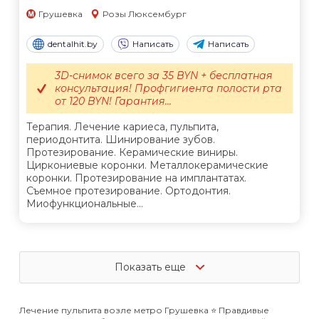
Грушевка
Розы Люксембург
dentalhit.by
Написать
Написать
3D-снимок всего за 35 BYN + бесплатная
консультация! Профгигиента полости рта
от 120 BYN! Гарантия...
Терапия. Лечение кариеса, пульпита,
периодонтита. Шинирование зубов.
Протезирование. Керамические виниры.
Циркониевые коронки. Металлокерамические
коронки. Протезирование на имплантатах.
Съемное протезирование. Ортодонтия.
Миофункциональные...
Показать еще
Лечение пульпита возле метро Грушевка ⭐️ Правдивые