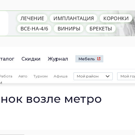
талог
Скидки
Журнал
Мебель
Работа
Авто
Туризм
Афиша
Мой район
Мой го
и
нок возле метро