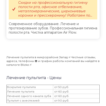
Скидки на профессиональную гигиену
полости рта, офисное отбеливание,
металлокерамические, циркониевые
коронки и пресскерамику! Работаем по...
Современное оборудование. Лечение и
протезирование зубов. Профессиональная гигиена
полости рта. Чистка аппаратом Air Flow.
Лечение пульпита в микрорайоне Запад ⭐️ Честные отзывы,
адреса, телефоны ☎️ и график работы компаний вы найдёте в
каталоге Blizko ⚡️
Лечение пульпита - Цены
Вскрытие пульпита
от 50 руб.
Лечение пульпита
от 60 руб.
Лечение одного канала зуба
от 60 руб.
Пульпит с анестезией
от 90 руб.