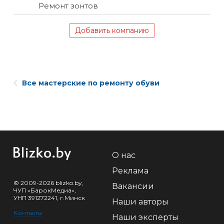
Ремонт зонтов
Добавить компанию
Все мастерские по ремонту обуви
О нас
Реклама
© 2009-2026 blizko.by,
Вакансии
ЧУП «БарокМедиа»,
УНП 391272241, г.Минск
Наши авторы
Контакты
Наши эксперты