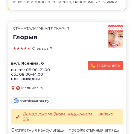
челюсти и одного сегмента, панорамные снимки.
СТАМАТАЛАГІЧНАЯ ЛЯКАРНЯ
Глорыя
★★★★★
Отзывов: 7
вул. Ясеніна, 6
Позвонить
пн.-пт.: 08:00–21:00
сб.: 08:00–14:00
ндз.: выхадны
Малиновка
stamliakarnia.by
Беларускамоўным пацыентам — зніжка
5%
Бясплатныя кансультацыі і прафілактычныя агляды