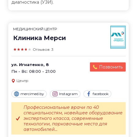
диагностика (УЗИ).
МЕДИЦИНСКИЙ ЦЕНТР
Клиника Мерси
★★★★★
Отзывов: 3
ул. Игнатенко, 8
Позвонить
Пн - Вс: 08:00 - 21:00
Центр
mercimed.by
Instagram
facebook
Профессиональные врачи по 40
специальностям, новейшее оборудование
экспертного класса, современные
технологии, парковочные места для
автомобилей...