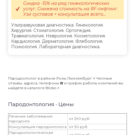
Скидка -15% на ряд гинекологических
услуг. Снижена стоимость на RF-лифтинг.
Узи суставов + консультация всего...
Ультразвуковая диагностика. Гинекология.
Хирургия. Стоматология. Ортопедия.
Травматология. Неврология. Косметология.
Кардиология. Дерматология. Флебология.
Психология. Лабораторная диагностика.
Пародонтолог в районе Розы Люксембург ⭐️ Честные
отзывы, адреса, телефоны ☎️ и график работы компаний вы
найдёте в каталоге Blizko ⚡️
Пародонтология - Цены
Лечение заболевания
от 290 руб.
пародонта
Консультация пародонтолога
от 30 руб.
Пародонтологическая
от 220 руб.