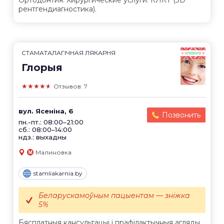
рентгендиагностика).
СТАМАТАЛАГІЧНАЯ ЛЯКАРНЯ
Глорыя
★★★★★
Отзывов: 7
вул. Ясеніна, 6
Позвонить
пн.-пт.: 08:00–21:00
сб.: 08:00–14:00
ндз.: выхадны
Малиновка
stamliakarnia.by
Беларускамоўным пацыентам — зніжка
5%
Бясплатныя кансультацыі і прафілактычныя агляды