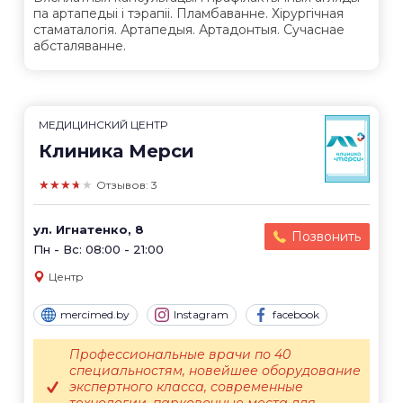
па артапедыі і тэрапіі. Пламбаванне. Хірургічная
стаматалогія. Артапедыя. Артадонтыя. Сучаснае
абсталяванне.
МЕДИЦИНСКИЙ ЦЕНТР
Клиника Мерси
★★★★★
Отзывов: 3
ул. Игнатенко, 8
Позвонить
Пн - Вс: 08:00 - 21:00
Центр
mercimed.by
Instagram
facebook
Профессиональные врачи по 40
специальностям, новейшее оборудование
экспертного класса, современные