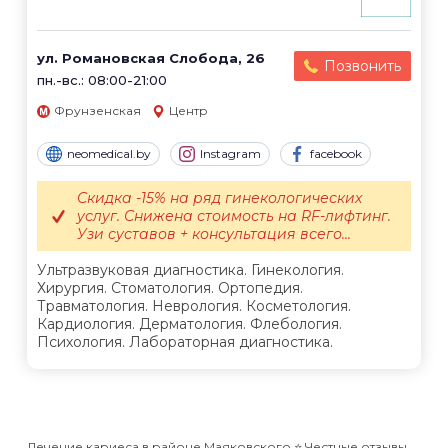
ул. Романовская Слобода, 26
Позвонить
пн.-вс.: 08:00-21:00
Фрунзенская
Центр
neomedical.by
Instagram
facebook
Скидка -15% на ряд гинекологических
услуг. Снижена стоимость на RF-лифтинг.
Узи суставов + консультация всего...
Ультразвуковая диагностика. Гинекология.
Хирургия. Стоматология. Ортопедия.
Травматология. Неврология. Косметология.
Кардиология. Дерматология. Флебология.
Психология. Лабораторная диагностика.
Лечение кариеса в районе Маяковского ⭐️ Честные отзывы,