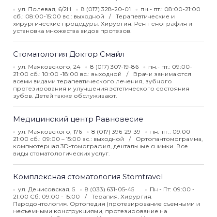
ул. Полевая, 6/2Н
8 (017) 328-20-01
пн.- пт.: 08:00-21:00
сб.: 08:00-15:00 вс.: выходной
Терапевтические и
хирургические процедуры. Хирургия. Рентгенография и
установка множества видов протезов.
Стоматология Доктор Смайл
ул. Маяковского, 24
8 (017) 307-19-86
пн.- пт.: 09:00-
21:00 сб.: 10:00 -18:00 вс.: выходной
Врачи занимаются
всеми видами терапевтического лечения, зубного
протезирования и улучшения эстетического состояния
зубов. Детей также обслуживают.
Медицинский центр Равновесие
ул. Маяковского, 176
8 (017) 396-29-39
пн.-пт.: 09:00 –
21:00 сб.: 09:00 – 15:00 вс.: выходной
Ортопантомограмма,
компьютерная 3D-томография, дентальные снимки. Все
виды стоматологических услуг.
Комплексная стоматология Stomtravel
ул. Денисовская, 5
8 (033) 631-05-45
Пн - Пт: 09:00 -
21:00 Сб: 09:00 - 15:00
Терапия. Хирургия.
Пародонтология. Ортопедия (протезирование съемными и
несъемными конструкциями, протезирование на