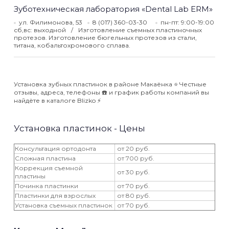
Зуботехническая лаборатория «Dental Lab ERM»
ул. Филимонова, 53
8 (017) 360-03-30
пн-пт: 9:00-19:00
сб,вс: выходной
Изготовление съемных пластиночных
протезов. Изготовление бюгельных протезов из стали,
титана, кобальтохромового сплава.
Установка зубных пластинок в районе Макаёнка ⭐️ Честные
отзывы, адреса, телефоны ☎️ и график работы компаний вы
найдёте в каталоге Blizko ⚡️
Установка пластинок - Цены
Консультация ортодонта
от 20 руб.
Сложная пластина
от 700 руб.
Коррекция съемной
от 30 руб.
пластины
Починка пластинки
от 70 руб.
Пластинки для взрослых
от 80 руб.
Установка съемных пластинок
от 70 руб.