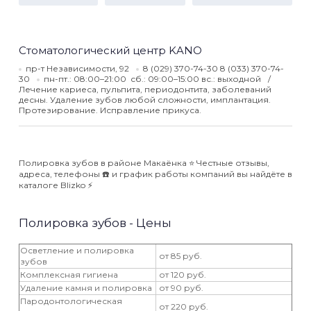
Стоматологический центр KANO
пр-т Независимости, 92
8 (029) 370-74-30 8 (033) 370-74-
30
пн-пт.: 08:00–21:00 сб.: 09:00–15:00 вс.: выходной
Лечение кариеса, пульпита, периодонтита, заболеваний
десны. Удаление зубов любой сложности, имплантация.
Протезирование. Исправление прикуса.
Полировка зубов в районе Макаёнка ⭐️ Честные отзывы,
адреса, телефоны ☎️ и график работы компаний вы найдёте в
каталоге Blizko ⚡️
Полировка зубов - Цены
Осветление и полировка
от 85 руб.
зубов
Комплексная гигиена
от 120 руб.
Удаление камня и полировка
от 90 руб.
Пародонтологическая
от 220 руб.