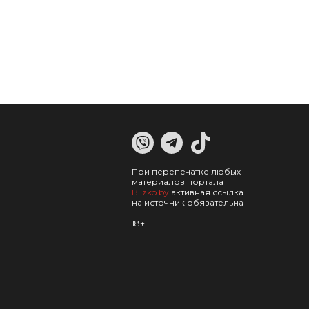
При перепечатке любых
материалов портала
Blizko.by
активная ссылка
на источник обязательна
18+