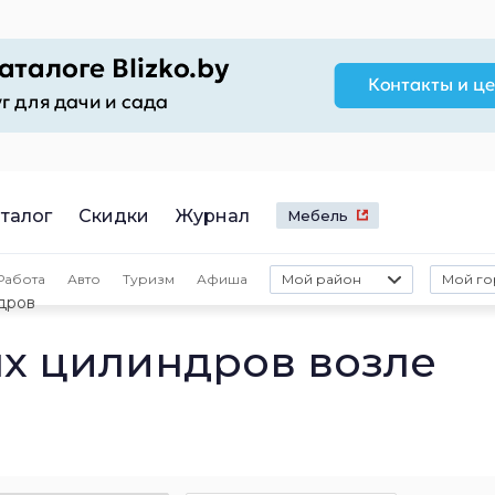
талог
Скидки
Журнал
Мебель
Работа
Авто
Туризм
Афиша
Мой район
Мой го
дров
х цилиндров возле